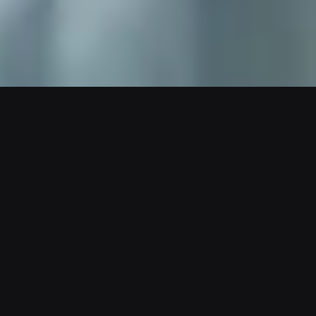
Koji Grow Smart sustav je
savršen baš za tebe?
Saznaj za manje od 60 sekundi.
Odgovori na nekoliko kratkih pitanja i
saznaj koja ti Grow Smart rješenja
mogu najbrže pomoći. Bez prodaje.
Samo iskren, koristan uvid.