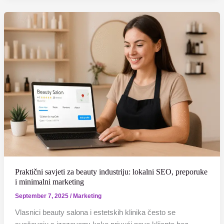
Praktični
savjeti
za
beauty
industriju:
lokalni
SEO,
preporuke
i
minimalni
marketing
Praktični savjeti za beauty industriju: lokalni SEO, preporuke
i minimalni marketing
September 7, 2025
/
Marketing
Vlasnici beauty salona i estetskih klinika često se