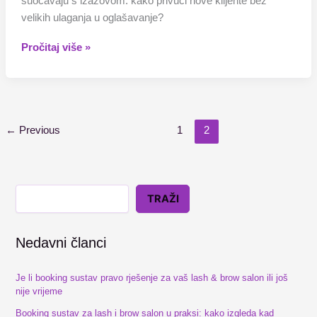
suočavaju s izazovom: kako privući nove klijente bez
velikih ulaganja u oglašavanje?
Pročitaj više »
←
Previous
1
2
TRAŽI
Nedavni članci
Je li booking sustav pravo rješenje za vaš lash & brow salon ili još
nije vrijeme
Booking sustav za lash i brow salon u praksi: kako izgleda kad