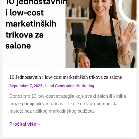
low-
cost
marketinških
trikova
za
salone
10 Jednostavnih i low-cost marketinških trikova za salone
September 7, 2025
/
Lead Generation
,
Marketing
Donosimo 10 low-cost strategija koje svaki salon ili klinika
može primijeniti već danas – i koje će vam pomoći da
rastete bez velikog marketinškog budžeta
Pročitaj više »