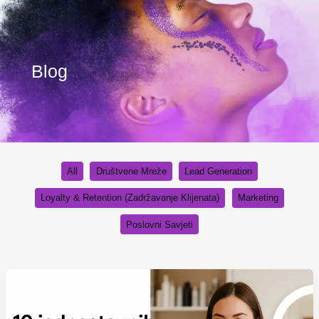
S
Skip
e
to
a
content
r
c
Blog
h
All
Društvene Mreže
Lead Generation
Loyalty & Retention (Zadržavanje Klijenata)
Marketing
Poslovni Savjeti
10
Jednostavnih
i